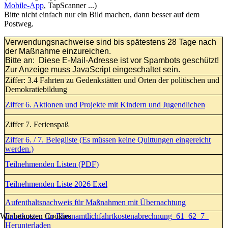
Mobile-App
, TapScanner ...)
Bitte nicht einfach nur ein Bild machen, dann besser auf dem
Postweg.
Verwendungsnachweise sind bis spätestens 28 Tage nach
der Maßnahme einzureichen.
Bitte an:
Diese E-Mail-Adresse ist vor Spambots geschützt!
Zur Anzeige muss JavaScript eingeschaltet sein.
Ziffer: 3.4 Fahrten zu Gedenkstätten und Orten der politischen und
Demokratiebildung
Ziffer 6. Aktionen und Projekte mit Kindern und Jugendlichen
Ziffer 7. Ferienspaß
Ziffer 6. / 7. Belegliste (Es müssen keine Quittungen eingereicht
werden.)
Teilnehmenden Listen (PDF)
Teilnehmenden Liste 2026 Exel
Aufenthaltsnachweis für Maßnahmen mit Übernachtung
Wir benutzen Cookies
Fahrtkosten für Ehrenamtlichfahrtkostenabrechnung_61_62_7_
Herunterladen