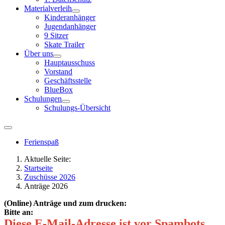
Materialverleih
Kinderanhänger
Jugendanhänger
9 Sitzer
Skate Trailer
Über uns
Hauptausschuss
Vorstand
Geschäftsstelle
BlueBox
Schulungen
Schulungs-Übersicht
Ferienspaß
Aktuelle Seite:
Startseite
Zuschüsse 2026
Anträge 2026
(Online) Anträge und zum drucken:
Bitte an:
Diese E-Mail-Adresse ist vor Spambots